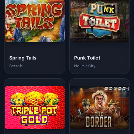
Spring Tails
Punk Toilet
Betsoft
Nolimit City