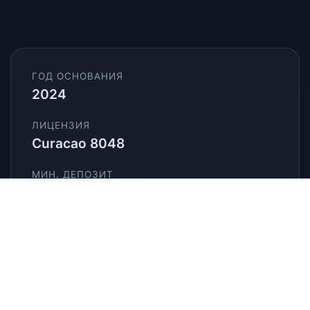
ГОД ОСНОВАНИЯ
2024
ЛИЦЕНЗИЯ
Curacao 8048
МИН. ДЕПОЗИТ
500₽
ЯЗЫКИ
RU / EN
КРИПТОВАЛЮТА
BTC, ETH