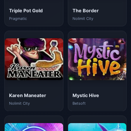
Triple Pot Gold
The Border
Pragmatic
Nolimit City
Karen Maneater
Mystic Hive
Nolimit City
Betsoft