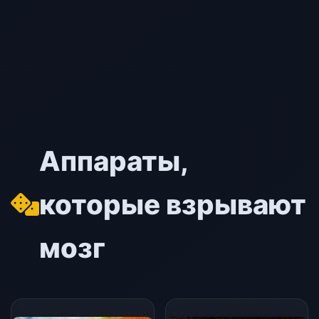
Аппараты,
которые взрывают
мозг