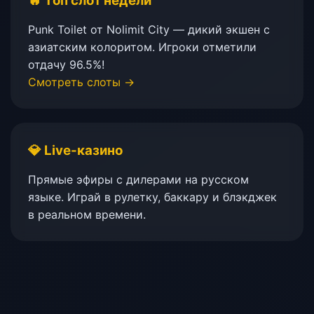
🔥 Топ слот недели
Punk Toilet от Nolimit City — дикий экшен с
азиатским колоритом. Игроки отметили
отдачу 96.5%!
Смотреть слоты →
💎 Live-казино
Прямые эфиры с дилерами на русском
языке. Играй в рулетку, баккару и блэкджек
в реальном времени.